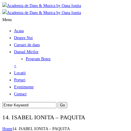
Menu
Acasa
Despre Noi
Cursuri de dans
Dansul Mirilor
Program Botez
+
Locatii
Prețuri
Evenimente
Contact
14. ISABEL IONITA – PAQUITA
Home
14. ISABEL IONITA – PAQUITA