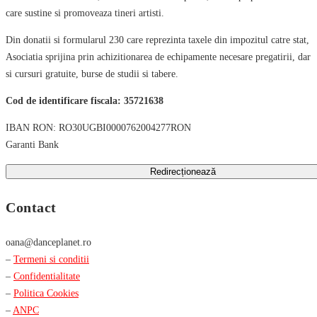
care sustine si promoveaza tineri artisti.
Din donatii si formularul 230 care reprezinta taxele din impozitul catre stat,
Asociatia sprijina prin achizitionarea de echipamente necesare pregatirii, dar
si cursuri gratuite, burse de studii si tabere.
Cod de identificare fiscala: 35721638
IBAN RON: RO30UGBI0000762004277RON
Garanti Bank
Redirecționează
Contact
oana@danceplanet.ro
–
Termeni si conditii
–
Confidentialitate
–
Politica Cookies
–
ANPC